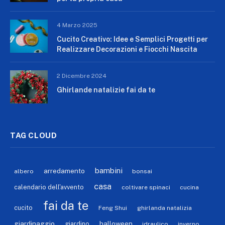
4 Marzo 2025
Cucito Creativo: Idee e Semplici Progetti per
Realizzare Decorazioni e Fiocchi Nascita
2 Dicembre 2024
Ghirlande natalizie fai da te
TAG CLOUD
bambini
arredamento
albero
bonsai
casa
calendario dell'avvento
coltivare spinaci
cucina
fai da te
cucito
Feng Shui
ghirlanda natalizia
giardinaggio
halloween
giardino
idraulico
inverno