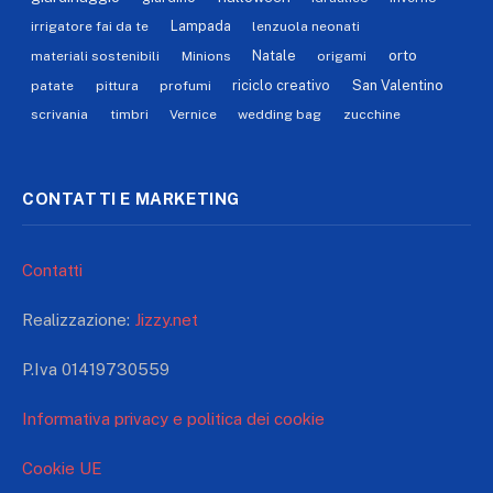
Lampada
irrigatore fai da te
lenzuola neonati
orto
Natale
materiali sostenibili
Minions
origami
riciclo creativo
San Valentino
patate
pittura
profumi
scrivania
timbri
Vernice
wedding bag
zucchine
CONTATTI E MARKETING
Contatti
Realizzazione:
Jizzy.net
P.Iva 01419730559
Informativa privacy e politica dei cookie
Cookie UE