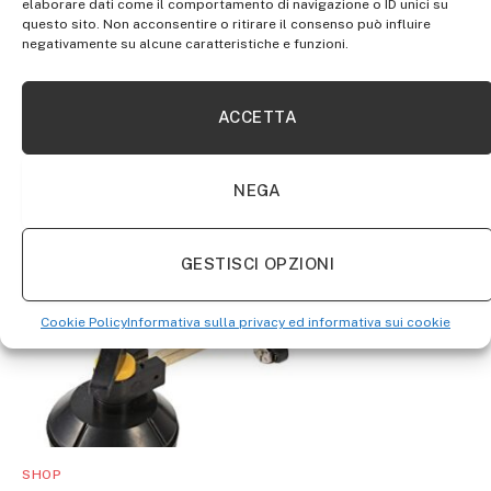
elaborare dati come il comportamento di navigazione o ID unici su
questo sito. Non acconsentire o ritirare il consenso può influire
negativamente su alcune caratteristiche e funzioni.
SHOP
GREENCUT MMG185 – Saldatrice elettrica a filo
ACCETTA
continuo inverter con gas turbo ventilato, 185A,
potenza regolabile, con tecnologia iGBT, saldatrice
portatile
NEGA
GESTISCI OPZIONI
Cookie Policy
Informativa sulla privacy ed informativa sui cookie
SHOP