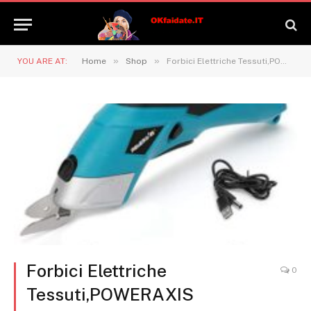
»
»
YOU ARE AT:
Home
Shop
Forbici Elettriche Tessuti,POWERAXIS Taglierina Elettrico con Litio Batteria Integrata Multi-cutter 3,6V Dotato di Interruttore Sicurezza per Tessuto Pelle Tappezzeria Potatura Giardinaggio Cartone
Forbici Elettriche
0
Tessuti,POWERAXIS