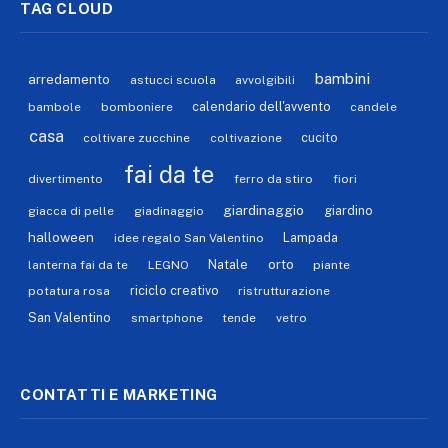
TAG CLOUD
bambini
arredamento
astucci scuola
avvolgibili
calendario dell'avvento
bambole
bomboniere
candele
casa
cucito
coltivare zucchine
coltivazione
fai da te
divertimento
ferro da stiro
fiori
giardinaggio
giardino
giacca di pelle
giadinaggio
halloween
Lampada
idee regalo San Valentino
orto
Natale
lanterna fai da te
LEGNO
piante
riciclo creativo
potatura rosa
ristrutturazione
San Valentino
smartphone
tende
vetro
CONTATTI E MARKETING