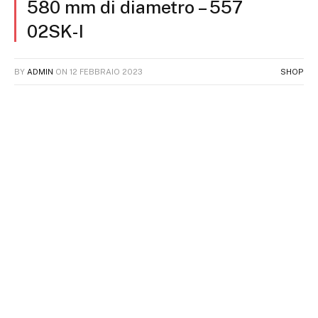
580 mm di diametro – 557
02SK-I
BY
ADMIN
ON
12 FEBBRAIO 2023
SHOP