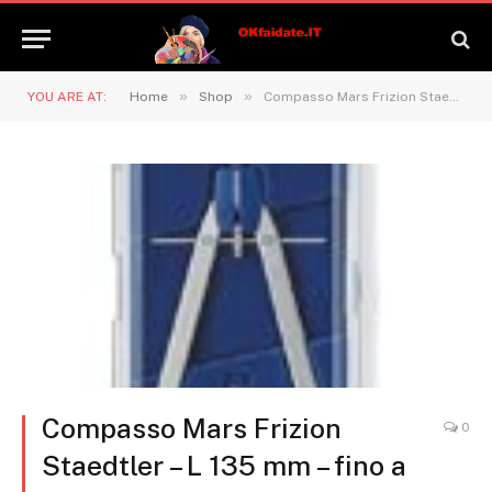
»
»
YOU ARE AT:
Home
Shop
Compasso Mars Frizion Staedtler – L 135 mm – fino a 580 mm di diametro – 557 02SK-I
Compasso Mars Frizion
0
Staedtler – L 135 mm – fino a