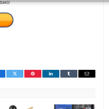
ttagli
)
acebook
Twitter
Pinterest
LinkedIn
Tumblr
Email