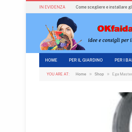
IN EVIDENZA
Come scegliere e installare gli
HOME
PER IL GIARDINO
PER I B
»
»
YOU ARE AT:
Home
Shop
Ega Master