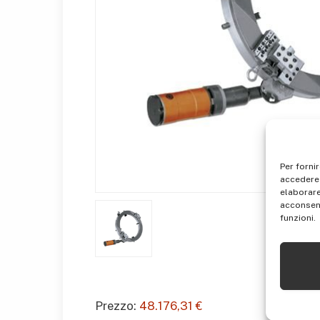
Per forni
accedere 
elaborare
acconsent
funzioni.
Prezzo:
48.176,31 €