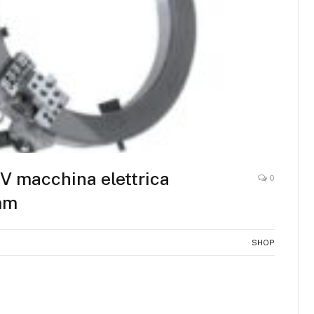
V macchina elettrica
0
 mm
SHOP