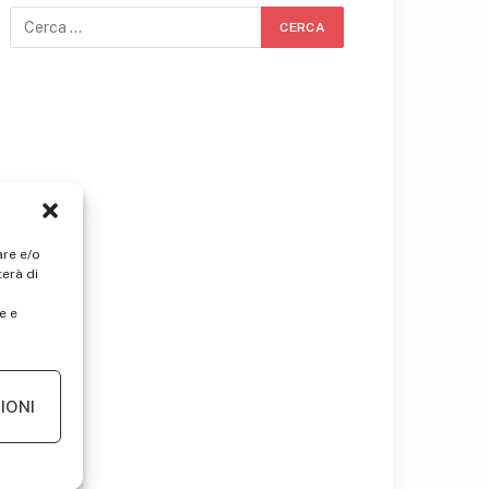
are e/o
erà di
e e
IONI