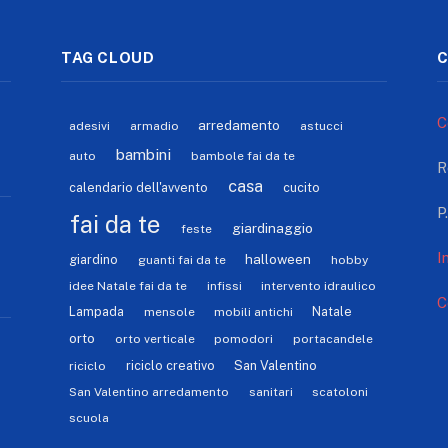
TAG CLOUD
C
C
arredamento
adesivi
armadio
astucci
bambini
auto
bambole fai da te
R
casa
calendario dell'avvento
cucito
P
fai da te
giardinaggio
feste
I
halloween
giardino
guanti fai da te
hobby
idee Natale fai da te
infissi
intervento idraulico
C
Lampada
Natale
mensole
mobili antichi
orto
orto verticale
pomodori
portacandele
riciclo creativo
San Valentino
riciclo
San Valentino arredamento
sanitari
scatoloni
scuola