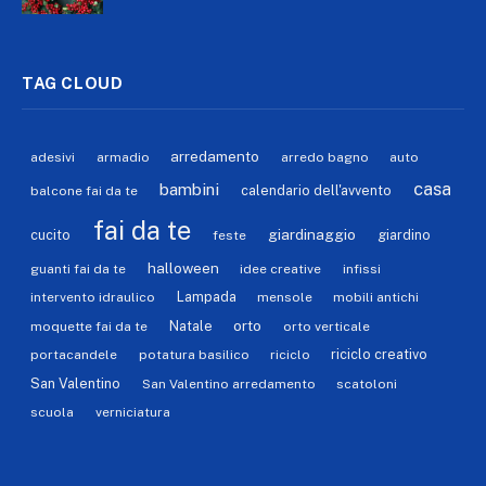
TAG CLOUD
arredamento
adesivi
armadio
arredo bagno
auto
casa
bambini
calendario dell'avvento
balcone fai da te
fai da te
giardinaggio
cucito
giardino
feste
halloween
guanti fai da te
idee creative
infissi
Lampada
intervento idraulico
mensole
mobili antichi
orto
Natale
moquette fai da te
orto verticale
riciclo creativo
portacandele
potatura basilico
riciclo
San Valentino
San Valentino arredamento
scatoloni
scuola
verniciatura