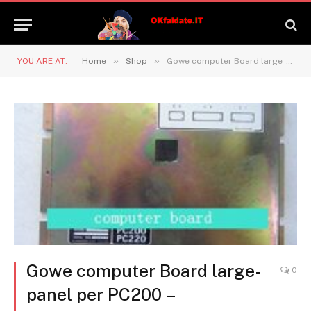
»
»
YOU ARE AT:
Home
Shop
Gowe computer Board large-panel per PC200 – 5 computer Board large-panel – Escavatore elettrico – Digging Machine controller – scavare macchina
Gowe computer Board large-
0
panel per PC200 –