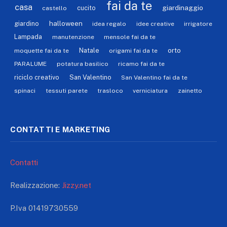
fai da te
casa
giardinaggio
cucito
castello
halloween
giardino
idea regalo
idee creative
irrigatore
Lampada
manutenzione
mensole fai da te
orto
Natale
moquette fai da te
origami fai da te
PARALUME
potatura basilico
ricamo fai da te
riciclo creativo
San Valentino
San Valentino fai da te
spinaci
tessuti parete
trasloco
verniciatura
zainetto
CONTATTI E MARKETING
Contatti
Realizzazione:
Jizzy.net
P.Iva 01419730559