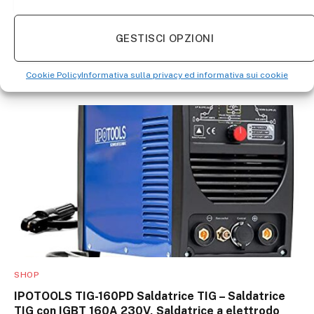
SHOP
GESTISCI OPZIONI
Glass Circle Cutter, 1pc alta qualità regolabile
40cm max. Diametro rotondo Compasso Tipo
Cookie Policy
Informativa sulla privacy ed informativa sui cookie
Cutter circolare circolare in vetro
SHOP
IPOTOOLS TIG-160PD Saldatrice TIG – Saldatrice
TIG con IGBT 160A 230V, Saldatrice a elettrodo