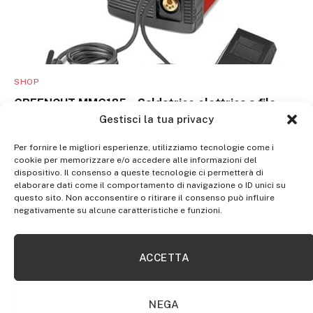
SHOP
GREENCUT MMG185 – Saldatrice elettrica a filo
continuo inverter con gas turbo ventilato, 185A,
Gestisci la tua privacy
potenza regolabile, con tecnologia iGBT, saldatrice
portatile
Per fornire le migliori esperienze, utilizziamo tecnologie come i
cookie per memorizzare e/o accedere alle informazioni del
dispositivo. Il consenso a queste tecnologie ci permetterà di
elaborare dati come il comportamento di navigazione o ID unici su
questo sito. Non acconsentire o ritirare il consenso può influire
negativamente su alcune caratteristiche e funzioni.
ACCETTA
NEGA