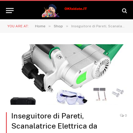
»
»
YOU ARE AT:
Home
Shop
Inseguitore di Pareti, Scanalatrice Elettrica da Parete da 1100 W, Macchina da Taglio per Pareti in Cemento Appendibile, Lama in Lega da 25 Mm + 35 Mm, Regolazione della profondità di 20-30 M
Inseguitore di Pareti,
0
Scanalatrice Elettrica da