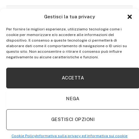
ARTICOLI COLLEGATI
Gestisci la tua privacy
Per fornire le migliori esperienze, utilizziamo tecnologie come i
cookie per memorizzare e/o accedere alle informazioni del
dispositivo. Il consenso a queste tecnologie ci permetterà di
elaborare dati come il comportamento di navigazione o ID unici su
questo sito. Non acconsentire o ritirare il consenso può influire
negativamente su alcune caratteristiche e funzioni.
ACCETTA
NEGA
SHOP
GREENCUT MMG185 – Saldatrice elettrica a filo
continuo inverter con gas turbo ventilato, 185A,
GESTISCI OPZIONI
potenza regolabile, con tecnologia iGBT, saldatrice
portatile
Cookie Policy
Informativa sulla privacy ed informativa sui cookie