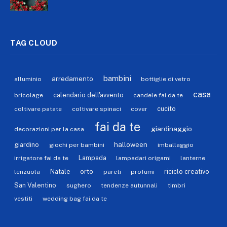
TAG CLOUD
bambini
arredamento
alluminio
bottiglie di vetro
casa
calendario dell'avvento
bricolage
candele fai da te
cucito
coltivare patate
coltivare spinaci
cover
fai da te
giardinaggio
decorazioni per la casa
halloween
giardino
giochi per bambini
imballaggio
Lampada
irrigatore fai da te
lampadari origami
lanterne
orto
Natale
riciclo creativo
lenzuola
pareti
profumi
San Valentino
sughero
tendenze autunnali
timbri
vestiti
wedding bag fai da te