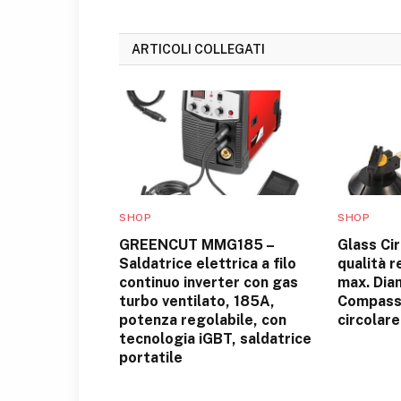
ARTICOLI COLLEGATI
SHOP
SHOP
GREENCUT MMG185 –
Glass Cir
Saldatrice elettrica a filo
qualità 
continuo inverter con gas
max. Dia
turbo ventilato, 185A,
Compass
potenza regolabile, con
circolare
tecnologia iGBT, saldatrice
portatile