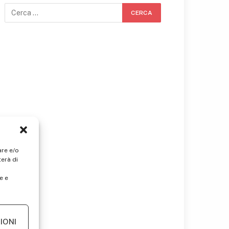
are e/o
erà di
e e
IONI