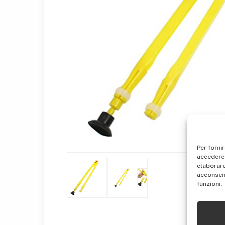
Per forni
accedere 
elaborare
acconsent
funzioni.