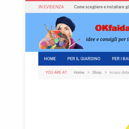
IN EVIDENZA
Come scegliere e installare gli
HOME
PER IL GIARDINO
PER I B
»
»
YOU ARE AT:
Home
Shop
kcopo dida