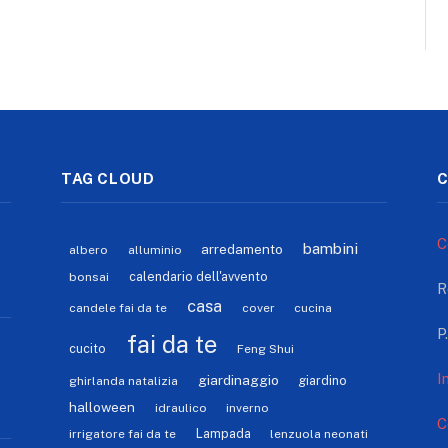
TAG CLOUD
C
C
bambini
arredamento
albero
alluminio
calendario dell'avvento
bonsai
R
casa
candele fai da te
cover
cucina
P
fai da te
cucito
Feng Shui
I
giardinaggio
giardino
ghirlanda natalizia
halloween
idraulico
inverno
C
Lampada
irrigatore fai da te
lenzuola neonati