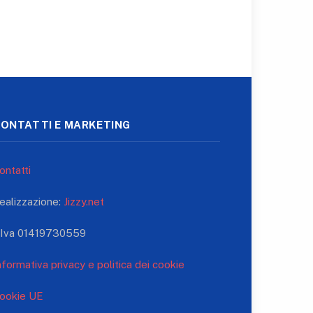
ONTATTI E MARKETING
ontatti
ealizzazione:
Jizzy.net
.Iva 01419730559
nformativa privacy e politica dei cookie
ookie UE