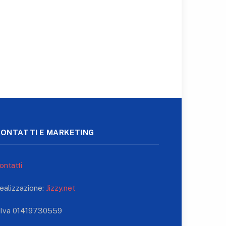
ONTATTI E MARKETING
ontatti
ealizzazione:
Jizzy.net
.Iva 01419730559