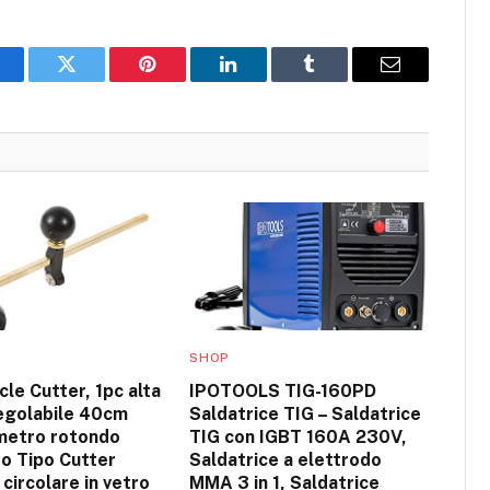
acebook
Twitter
Pinterest
LinkedIn
Tumblr
Email
SHOP
cle Cutter, 1pc alta
IPOTOOLS TIG-160PD
regolabile 40cm
Saldatrice TIG – Saldatrice
metro rotondo
TIG con IGBT 160A 230V,
o Tipo Cutter
Saldatrice a elettrodo
 circolare in vetro
MMA 3 in 1, Saldatrice