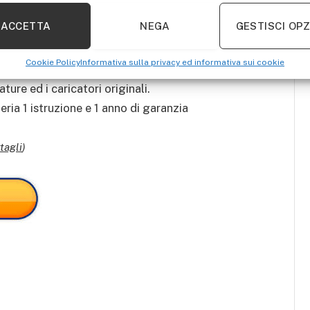
28V, Tipo di batteria: Li-ion
ACCETTA
NEGA
GESTISCI OPZ
ostituzione: M28
ibilità con la batteria originale
Cookie Policy
Informativa sulla privacy ed informativa sui cookie
edisce sopra il carico e allunga la durata della
ure ed i caricatori originali.
eria 1 istruzione e 1 anno di garanzia
tagli
)