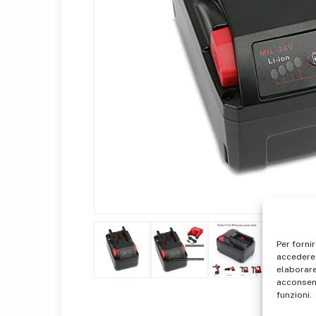
Per forni
accedere 
elaborare
acconsent
funzioni.