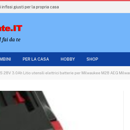
 infissi giusti per la propria casa
AMBINI
PER LA CASA
HOBBY
SHOP
8V 3.0Ah Litio utensili elettrici batterie per Milwaukee M28 AEG Milwaukee C 1