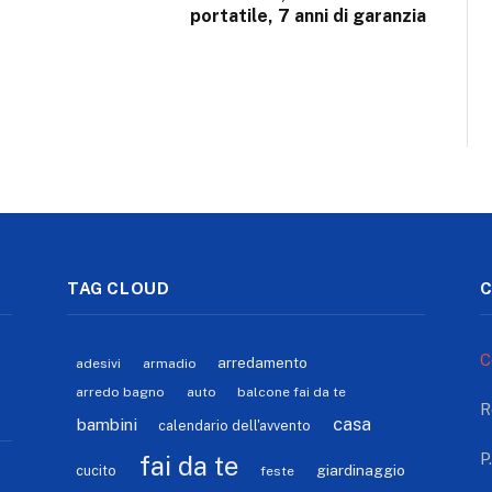
portatile, 7 anni di garanzia
TAG CLOUD
C
C
arredamento
adesivi
armadio
arredo bagno
auto
balcone fai da te
R
casa
bambini
calendario dell'avvento
P
fai da te
giardinaggio
cucito
feste