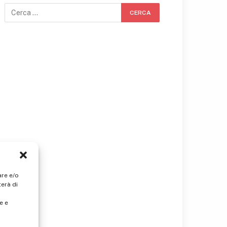
are e/o
erà di
e e