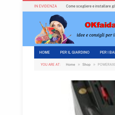
IN EVIDENZA
Come scegliere e installare gli
HOME
PER IL GIARDINO
PER I B
»
»
YOU ARE AT:
Home
Shop
POWERAXIS 2