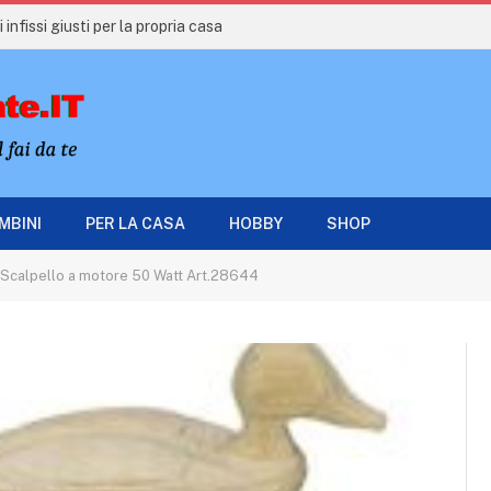
 infissi giusti per la propria casa
AMBINI
PER LA CASA
HOBBY
SHOP
calpello a motore 50 Watt Art.28644