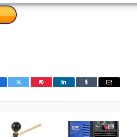
acebook
Twitter
Pinterest
LinkedIn
Tumblr
Email