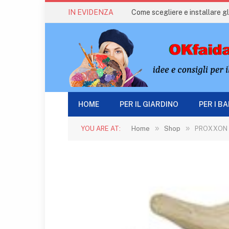
IN EVIDENZA
Come scegliere e installare gli
HOME
PER IL GIARDINO
PER I B
»
»
YOU ARE AT:
Home
Shop
PROXXON S