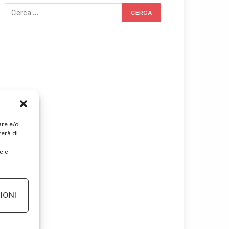
are e/o
erà di
e e
IONI