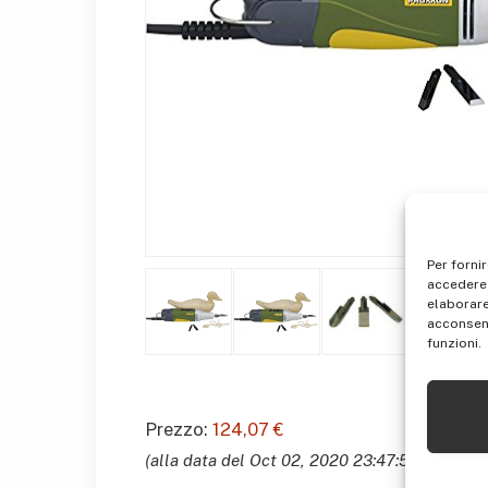
Per forni
accedere 
elaborare
acconsent
funzioni.
Prezzo:
124,07 €
(alla data del Oct 02, 2020 23:47:58 UTC –
De