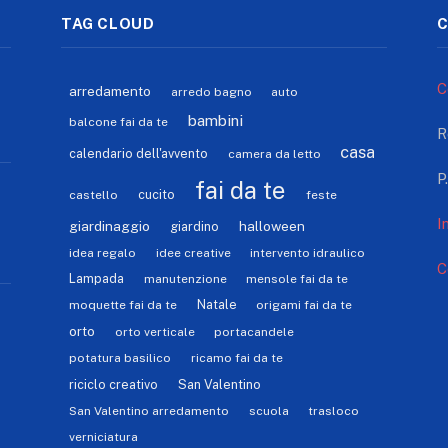
TAG CLOUD
C
C
arredamento
arredo bagno
auto
bambini
balcone fai da te
R
casa
calendario dell'avvento
camera da letto
P
fai da te
cucito
castello
feste
I
giardinaggio
halloween
giardino
idea regalo
idee creative
intervento idraulico
C
Lampada
manutenzione
mensole fai da te
Natale
moquette fai da te
origami fai da te
orto
orto verticale
portacandele
potatura basilico
ricamo fai da te
riciclo creativo
San Valentino
San Valentino arredamento
scuola
trasloco
verniciatura