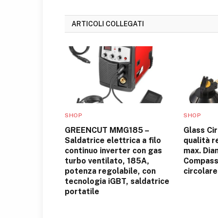
ARTICOLI COLLEGATI
SHOP
SHOP
GREENCUT MMG185 –
Glass Cir
Saldatrice elettrica a filo
qualità 
continuo inverter con gas
max. Dia
turbo ventilato, 185A,
Compass
potenza regolabile, con
circolare
tecnologia iGBT, saldatrice
portatile