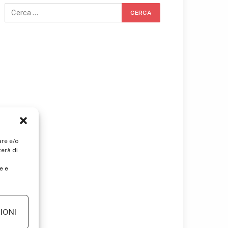
are e/o
erà di
e e
IONI