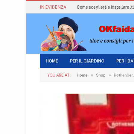
IN EVIDENZA
Come scegliere e installare gli
HOME
PER IL GIARDINO
PER I B
»
»
YOU ARE AT:
Home
Shop
Rothenberge