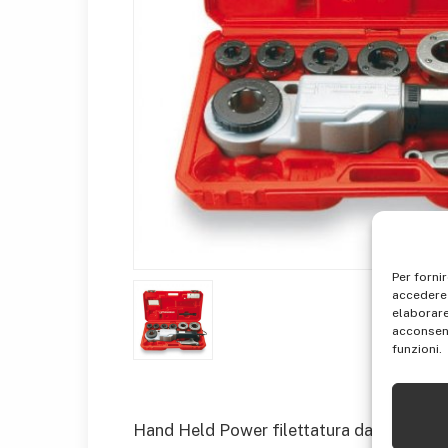
Per forni
accedere 
elaborare
acconsent
funzioni.
Hand Held Power filettatura da 1/2 A 5,1