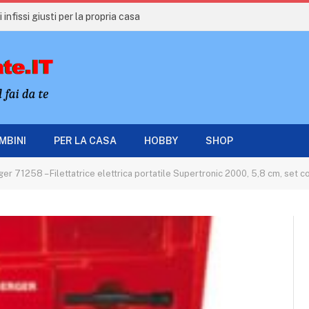
 infissi giusti per la propria casa
AMBINI
PER LA CASA
HOBBY
SHOP
r 71258 – Filettatrice elettrica portatile Supertronic 2000, 5,8 cm, set co