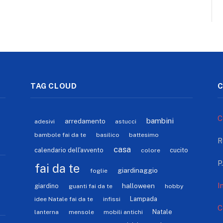
TAG CLOUD
C
C
bambini
arredamento
adesivi
astucci
bambole fai da te
basilico
battesimo
R
casa
calendario dell'avvento
cucito
colore
P
fai da te
giardinaggio
foglie
I
halloween
giardino
guanti fai da te
hobby
Lampada
idee Natale fai da te
infissi
C
Natale
lanterna
mensole
mobili antichi