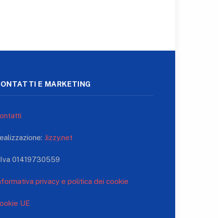
ONTATTI E MARKETING
ontatti
ealizzazione:
Jizzy.net
.Iva 01419730559
nformativa privacy e politica dei cookie
ookie UE