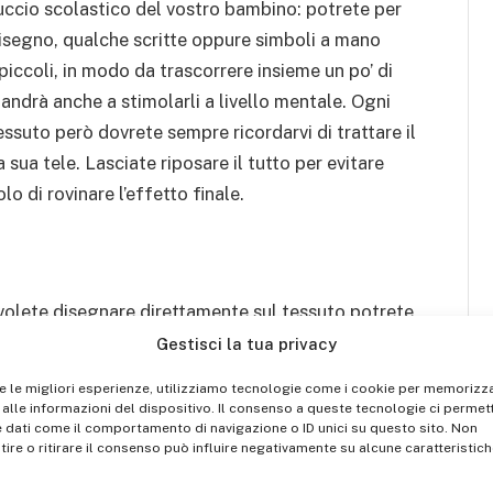
tuccio scolastico del vostro bambino: potrete per
disegno, qualche scritte oppure simboli a mano
 piccoli, in modo da trascorrere insieme un po’ di
 andrà anche a stimolarli a livello mentale. Ogni
ssuto però dovrete sempre ricordarvi di trattare il
sua tele. Lasciate riposare il tutto per evitare
o di rovinare l’effetto finale.
volete disegnare direttamente sul tessuto potrete
o astuccio, andando ad applicarle sfruttando proprio
Gestisci la tua privacy
e di animaletti o ricreate con la stoffa i personaggi
re le migliori esperienze, utilizziamo tecnologie come i cookie per memorizz
ella posizione che più preferite. Sarà facile per voi
alle informazioni del dispositivo. Il consenso a queste tecnologie ci permett
 dati come il comportamento di navigazione o ID unici su questo sito. Non
to croce o all’uncinetto direttamente sul tessuto
ire o ritirare il consenso può influire negativamente su alcune caratteristich
 di stoffa.