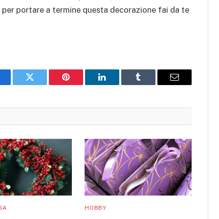
e per portare a termine questa decorazione fai da te
acebook
Twitter
Pinterest
LinkedIn
Tumblr
Email
SA
HOBBY