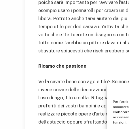
poiché sarà importante per ravvivare l’as
esempio usare i pennarelli per creare un 
libera. Potrete anche farvi aiutare dai più
tempo utile per dedicarsi a un’attività che
volta che effettuerete un disegno su un te
tutto come farebbe un pittore davanti alla 
sbavature spiacevoli che rischierebbero sol
Ricamo che passione
Ve la cavate bene con ago e filo? Se non 
invece creare delle decorazioni sul vostr
l’uso di ago, filo e colla. Ritagliate form
Per forni
preferiti dei vostri bambini e applicateli n
accedere 
elaborare
realizzare piccole opere d’arte con il pun
acconsent
dell’astuccio oppure sfruttando altri pezzi
funzioni.