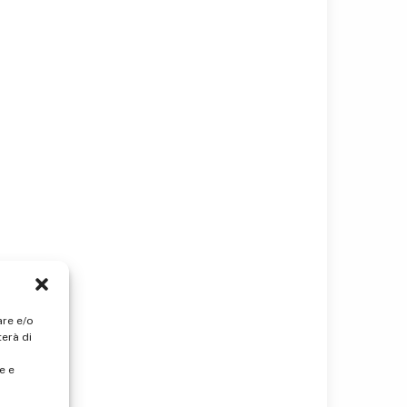
are e/o
erà di
e e