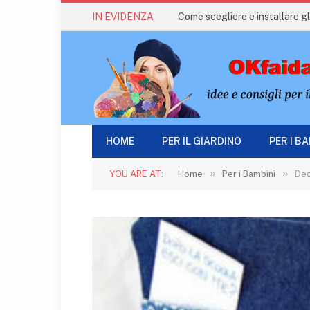
IN EVIDENZA
Come scegliere e installare gli
HOME
PER IL GIARDINO
PER I B
»
»
YOU ARE AT:
Home
Per i Bambini
Dec