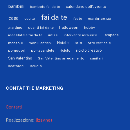
bambini
calendario dell'avvento
bambole fai da te
fai da te
casa
giardinaggio
cucito
feste
halloween
giardino
guanti fai da te
hobby
Lampada
idee Natale fai da te
infissi
intervento idraulico
orto
Natale
mensole
mobili antichi
orto verticale
riciclo creativo
pomodori
portacandele
riciclo
San Valentino
San Valentino arredamento
sanitari
scatoloni
scuola
CONTATTI E MARKETING
Contatti
Realizzazione:
Jizzy.net