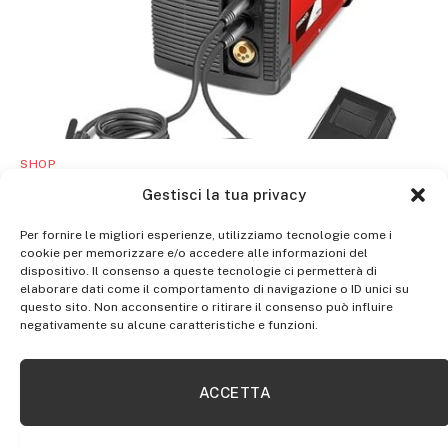
SHOP
GREENCUT MMG185 – Saldatrice elettrica a filo
Gestisci la tua privacy
continuo inverter con gas turbo ventilato, 185A,
potenza regolabile, con tecnologia iGBT, saldatrice
Per fornire le migliori esperienze, utilizziamo tecnologie come i
cookie per memorizzare e/o accedere alle informazioni del
portatile
dispositivo. Il consenso a queste tecnologie ci permetterà di
elaborare dati come il comportamento di navigazione o ID unici su
questo sito. Non acconsentire o ritirare il consenso può influire
negativamente su alcune caratteristiche e funzioni.
ACCETTA