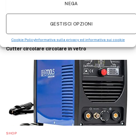
NEGA
GESTISCI OPZIONI
SHOP
Glass Circle Cutter, 1pc alta qualità regolabile
Cookie Policy
Informativa sulla privacy ed informativa sui cookie
40cm max. Diametro rotondo Compasso Tipo
Cutter circolare circolare in vetro
SHOP