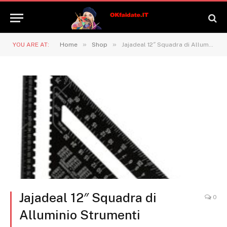
»
»
YOU ARE AT:
Home
Shop
Jajadeal 12″ Squadra di Alluminio Strumenti Triangolo Righello Goniometro per Falegname Carpentiere Nero (Sistema Metrico)
Jajadeal 12″ Squadra di
0
Alluminio Strumenti