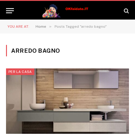
»
YOU ARE AT:
Home
Posts Tagged "arredo bagno"
ARREDO BAGNO
PER LA CASA