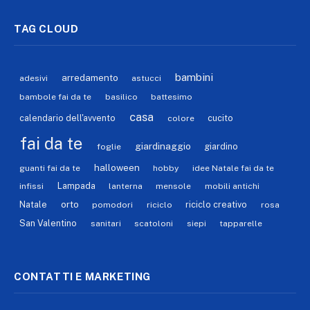
TAG CLOUD
bambini
arredamento
adesivi
astucci
bambole fai da te
basilico
battesimo
casa
calendario dell'avvento
cucito
colore
fai da te
giardinaggio
giardino
foglie
halloween
guanti fai da te
hobby
idee Natale fai da te
Lampada
infissi
lanterna
mensole
mobili antichi
orto
Natale
riciclo creativo
pomodori
riciclo
rosa
San Valentino
sanitari
scatoloni
siepi
tapparelle
CONTATTI E MARKETING