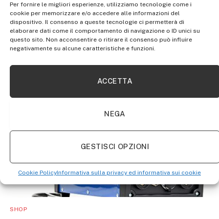
Per fornire le migliori esperienze, utilizziamo tecnologie come i
cookie per memorizzare e/o accedere alle informazioni del
dispositivo. Il consenso a queste tecnologie ci permetterà di
elaborare dati come il comportamento di navigazione o ID unici su
SHOP
questo sito. Non acconsentire o ritirare il consenso può influire
negativamente su alcune caratteristiche e funzioni.
Glass Circle Cutter, 1pc alta qualità regolabile
40cm max. Diametro rotondo Compasso Tipo
Cutter circolare circolare in vetro
ACCETTA
NEGA
GESTISCI OPZIONI
Cookie Policy
Informativa sulla privacy ed informativa sui cookie
SHOP