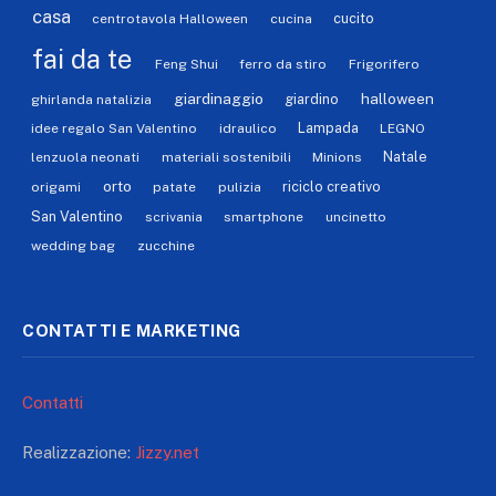
casa
cucito
centrotavola Halloween
cucina
fai da te
Feng Shui
ferro da stiro
Frigorifero
giardinaggio
halloween
giardino
ghirlanda natalizia
Lampada
idee regalo San Valentino
idraulico
LEGNO
Natale
lenzuola neonati
materiali sostenibili
Minions
orto
riciclo creativo
origami
patate
pulizia
San Valentino
scrivania
smartphone
uncinetto
wedding bag
zucchine
CONTATTI E MARKETING
Contatti
Realizzazione:
Jizzy.net