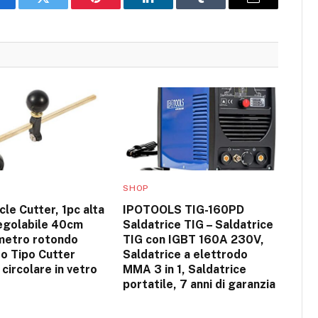
acebook
Twitter
Pinterest
LinkedIn
Tumblr
Email
SHOP
cle Cutter, 1pc alta
IPOTOOLS TIG-160PD
regolabile 40cm
Saldatrice TIG – Saldatrice
metro rotondo
TIG con IGBT 160A 230V,
o Tipo Cutter
Saldatrice a elettrodo
 circolare in vetro
MMA 3 in 1, Saldatrice
portatile, 7 anni di garanzia