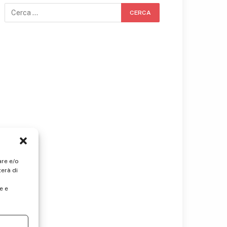
are e/o
erà di
e e