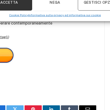
più efficiente degli altri coltelli in metallo
ACCETTA
NEGA
GESTISCI OPZ
ilizzo prolungato
Cookie Policy
Informativa sulla privacy ed informativa sui cookie
l funzionamento più conveniente
o operare contemporaneamente
tagli
)