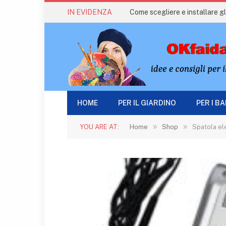
IN EVIDENZA
Come scegliere e installare gli
HOME
PER IL GIARDINO
PER I B
»
»
YOU ARE AT:
Home
Shop
Spatola ele