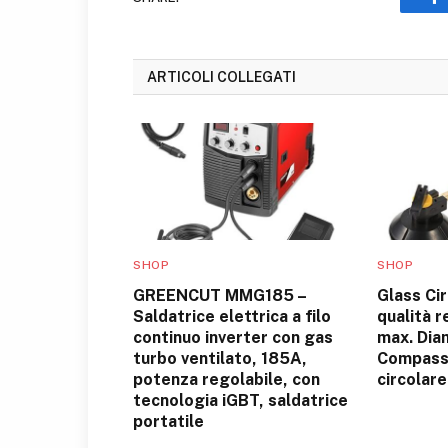
F
ARTICOLI COLLEGATI
SHOP
SHOP
GREENCUT MMG185 –
Glass Cir
Saldatrice elettrica a filo
qualità 
continuo inverter con gas
max. Dia
turbo ventilato, 185A,
Compass
potenza regolabile, con
circolare
tecnologia iGBT, saldatrice
portatile