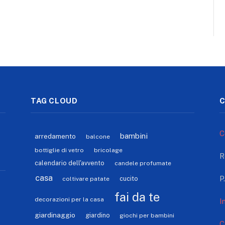
TAG CLOUD
C
C
bambini
arredamento
balcone
bottiglie di vetro
bricolage
R
calendario dell'avvento
candele profumate
casa
P
cucito
coltivare patate
fai da te
decorazioni per la casa
I
giardinaggio
giardino
giochi per bambini
C