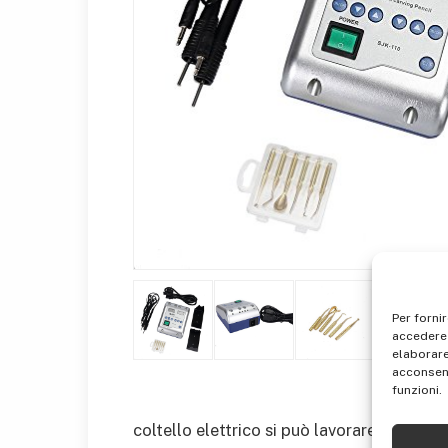
Per forni
accedere 
elaborare
acconsent
funzioni.
coltello elettrico si può lavorare a tem