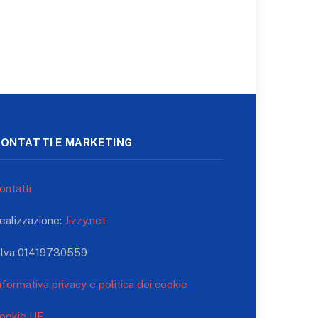
ONTATTI E MARKETING
ontatti
ealizzazione:
Jizzy.net
.Iva 01419730559
nformativa privacy e politica dei cookie
ookie UE