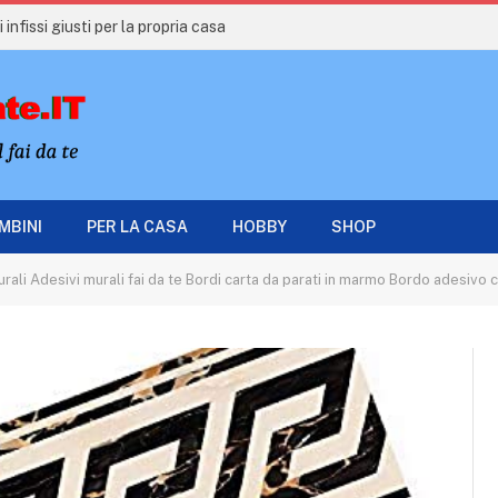
 infissi giusti per la propria casa
AMBINI
PER LA CASA
HOBBY
SHOP
Adesivi murali fai da te Bordi carta da parati in marmo Bordo adesivo cucina, Bordo muro motivo greco Adesivi p