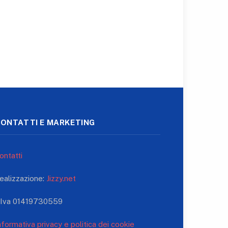
ONTATTI E MARKETING
ontatti
ealizzazione:
Jizzy.net
.Iva 01419730559
nformativa privacy e politica dei cookie