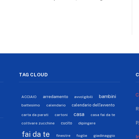
TAG CLOUD
C
C
bambini
arredamento
ACCIAIO
avvolgibili
calendario dell'avvento
battesimo
calendario
R
casa
carta da parati
cartoni
casa fai da te
P
cucito
coltivare zucchine
dipingere
fai da te
finestre
foglie
giadinaggio
I