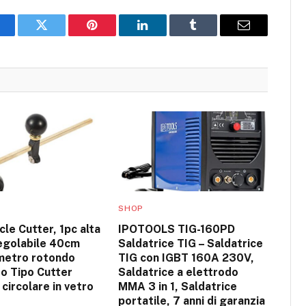
acebook
Twitter
Pinterest
LinkedIn
Tumblr
Email
SHOP
cle Cutter, 1pc alta
IPOTOOLS TIG-160PD
regolabile 40cm
Saldatrice TIG – Saldatrice
metro rotondo
TIG con IGBT 160A 230V,
o Tipo Cutter
Saldatrice a elettrodo
 circolare in vetro
MMA 3 in 1, Saldatrice
portatile, 7 anni di garanzia