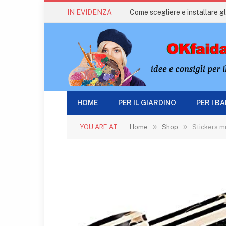
IN EVIDENZA
Come scegliere e installare gli
HOME
PER IL GIARDINO
PER I B
»
»
YOU ARE AT:
Home
Shop
Stickers murali 