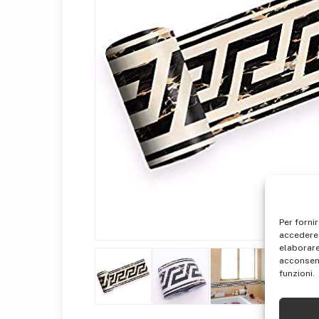
Per forni
accedere 
elaborare
acconsent
funzioni.