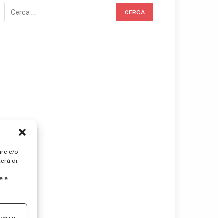
are e/o
erà di
e e