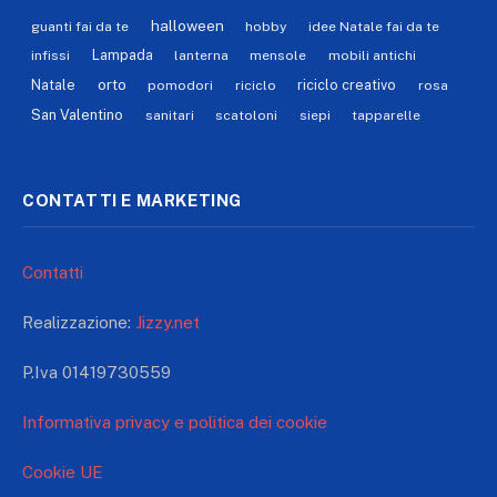
halloween
guanti fai da te
hobby
idee Natale fai da te
Lampada
infissi
lanterna
mensole
mobili antichi
orto
Natale
riciclo creativo
pomodori
riciclo
rosa
San Valentino
sanitari
scatoloni
siepi
tapparelle
CONTATTI E MARKETING
Contatti
Realizzazione:
Jizzy.net
P.Iva 01419730559
Informativa privacy e politica dei cookie
Cookie UE