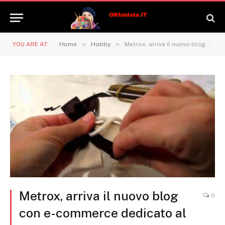
»
»
YOU ARE AT:
Home
Hobby
Metrox, arriva il nuovo blog con e-commerce dedicato al fai da te
Metrox, arriva il nuovo blog
0
con e-commerce dedicato al